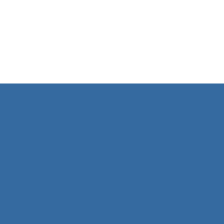
网站首页
关于我们
产品中心
公司相册
新闻资讯
联系我们